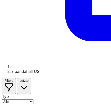
/
pandahall US
Filters
Letzte
Typ