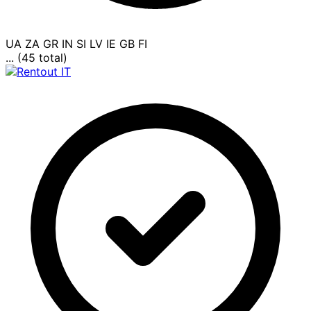
UA
ZA
GR
IN
SI
LV
IE
GB
FI
... (45 total)