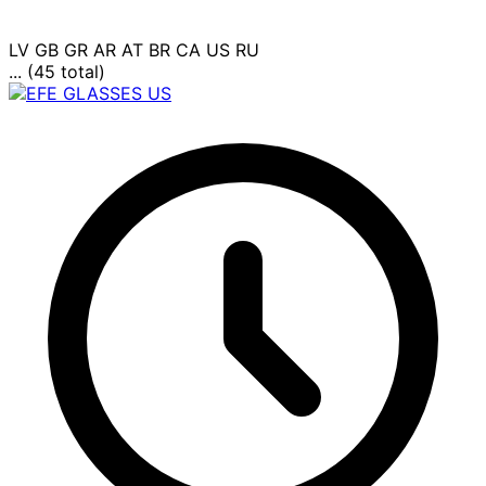
LV
GB
GR
AR
AT
BR
CA
US
RU
... (45 total)