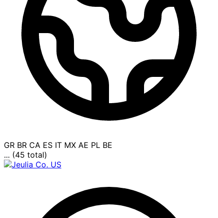
GR
BR
CA
ES
IT
MX
AE
PL
BE
... (45 total)