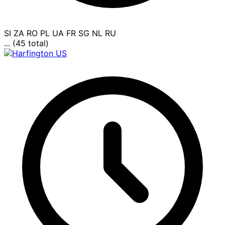
SI
ZA
RO
PL
UA
FR
SG
NL
RU
... (45 total)