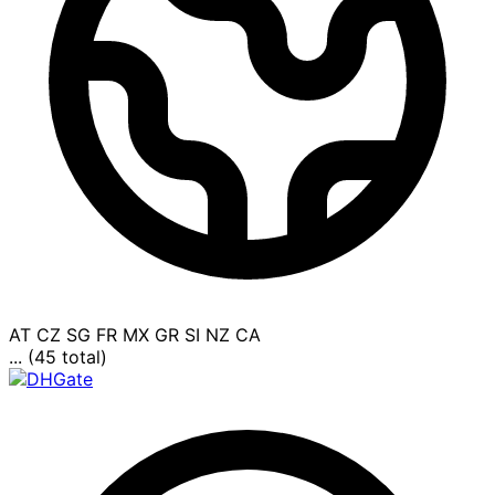
AT
CZ
SG
FR
MX
GR
SI
NZ
CA
... (45 total)