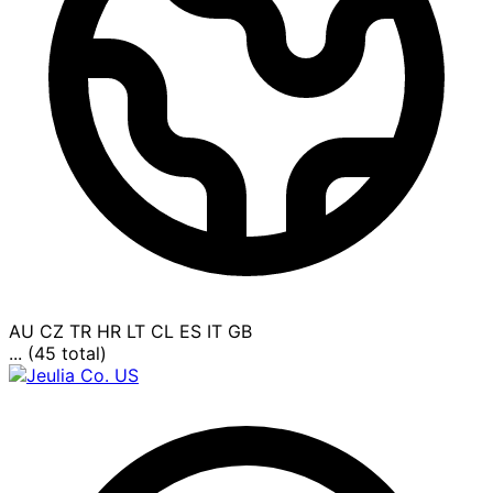
AU
CZ
TR
HR
LT
CL
ES
IT
GB
... (45 total)