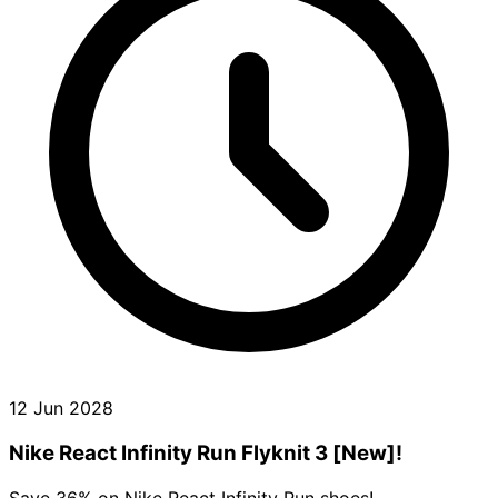
12 Jun 2028
Nike React Infinity Run Flyknit 3 [New]!
Save 36% on Nike React Infinity Run shoes!