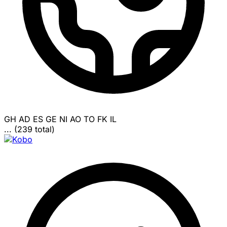
GH
AD
ES
GE
NI
AO
TO
FK
IL
... (239 total)