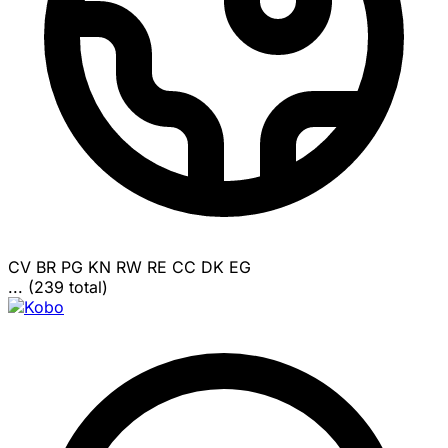
CV
BR
PG
KN
RW
RE
CC
DK
EG
... (239 total)