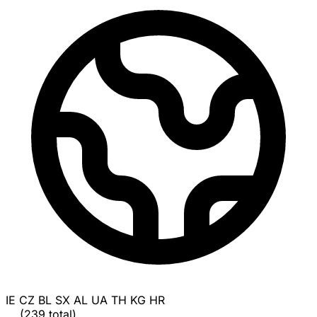
IE
CZ
BL
SX
AL
UA
TH
KG
HR
... (239 total)