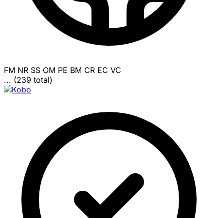
FM
NR
SS
OM
PE
BM
CR
EC
VC
... (239 total)