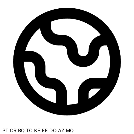
PT
CR
BQ
TC
KE
EE
DO
AZ
MQ