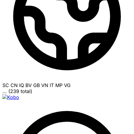
SC
CN
IQ
BV
GB
VN
IT
MP
VG
... (239 total)