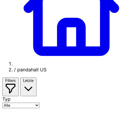
/
pandahall US
Filters
Letzte
Typ