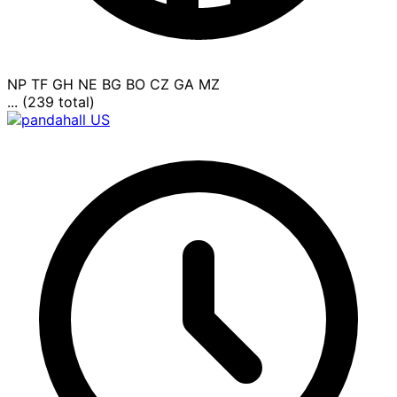
NP
TF
GH
NE
BG
BO
CZ
GA
MZ
... (239 total)