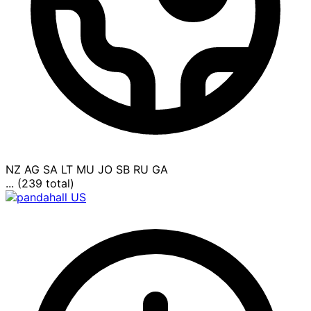
NZ
AG
SA
LT
MU
JO
SB
RU
GA
... (239 total)