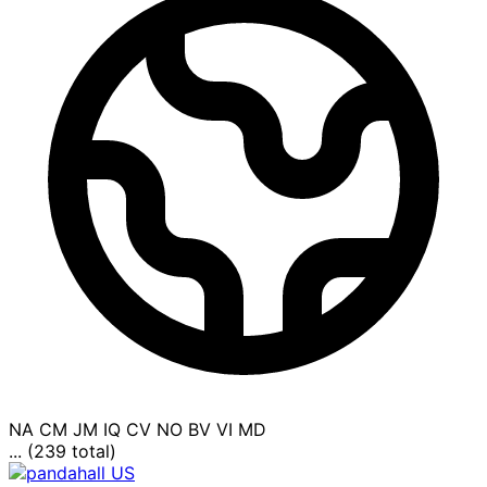
NA
CM
JM
IQ
CV
NO
BV
VI
MD
... (239 total)