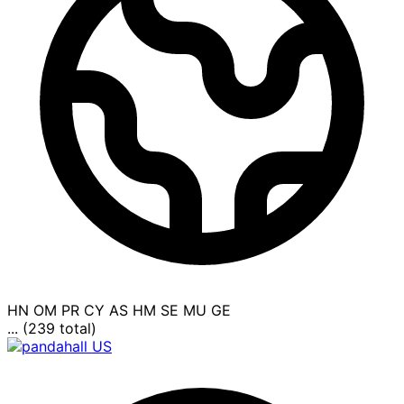
HN
OM
PR
CY
AS
HM
SE
MU
GE
... (239 total)