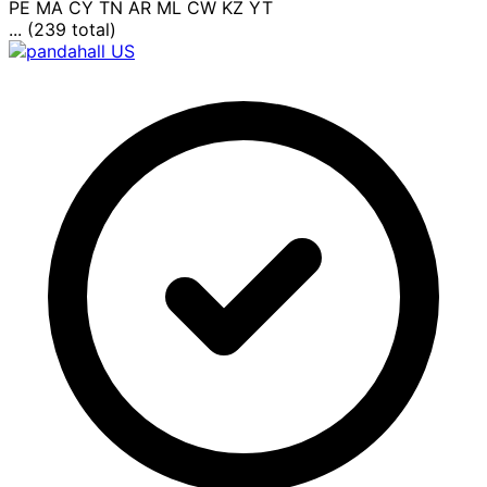
PE
MA
CY
TN
AR
ML
CW
KZ
YT
... (239 total)