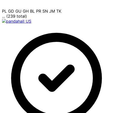
PL
GD
GU
GH
BL
PR
SN
JM
TK
... (239 total)