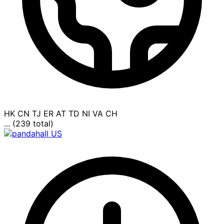
HK
CN
TJ
ER
AT
TD
NI
VA
CH
... (239 total)