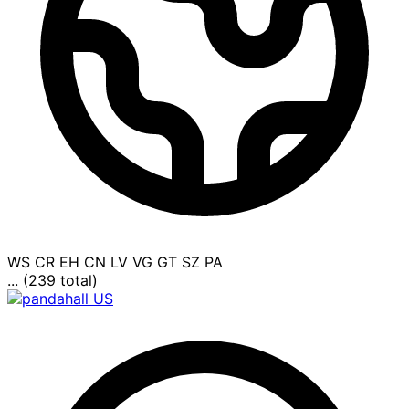
WS
CR
EH
CN
LV
VG
GT
SZ
PA
... (239 total)