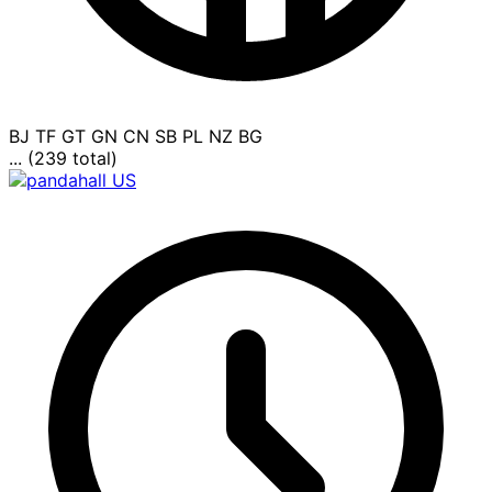
BJ
TF
GT
GN
CN
SB
PL
NZ
BG
... (239 total)