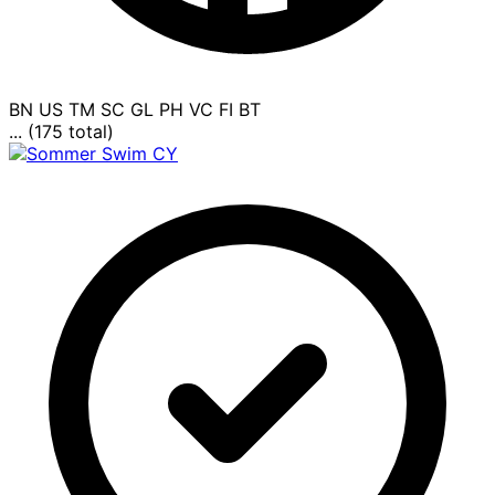
BN
US
TM
SC
GL
PH
VC
FI
BT
... (175 total)