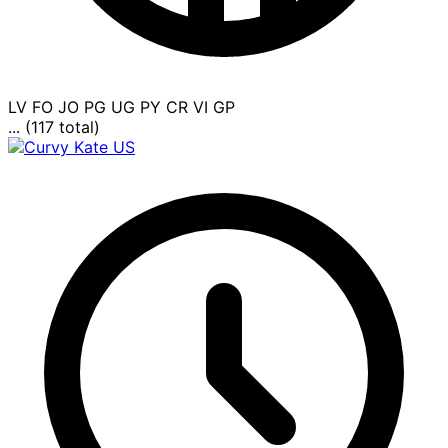
LV
FO
JO
PG
UG
PY
CR
VI
GP
... (117 total)