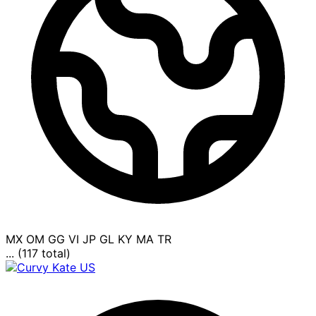
MX
OM
GG
VI
JP
GL
KY
MA
TR
... (117 total)