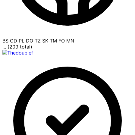
BS
GD
PL
DO
TZ
SK
TM
FO
MN
... (209 total)