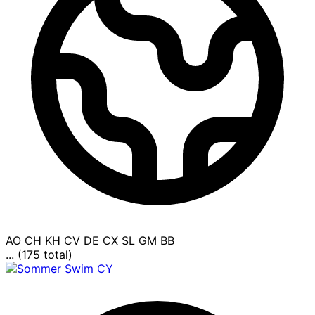
AO
CH
KH
CV
DE
CX
SL
GM
BB
... (175 total)