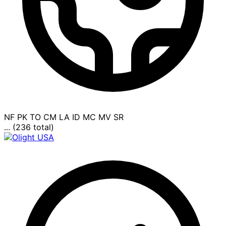
NF
PK
TO
CM
LA
ID
MC
MV
SR
... (236 total)