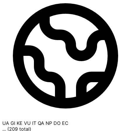
UA
GI
KE
VU
IT
QA
NP
DO
EC
... (209 total)