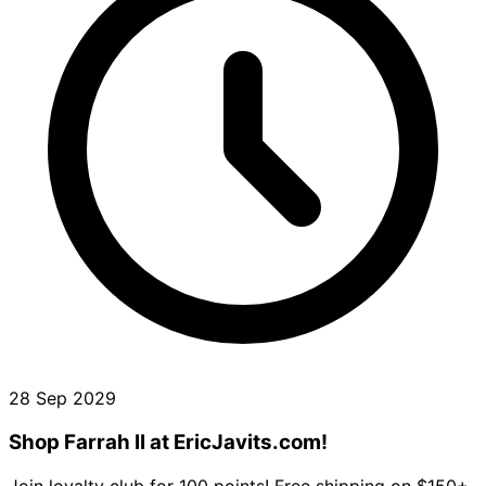
28 Sep 2029
Shop Farrah II at EricJavits.com!
Join loyalty club for 100 points! Free shipping on $150+