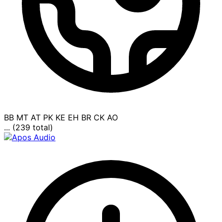
BB
MT
AT
PK
KE
EH
BR
CK
AO
... (239 total)