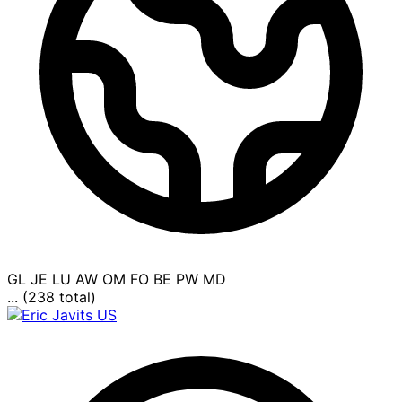
GL
JE
LU
AW
OM
FO
BE
PW
MD
... (238 total)