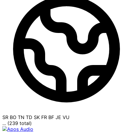
SR
BO
TN
TD
SK
FR
BF
JE
VU
... (239 total)