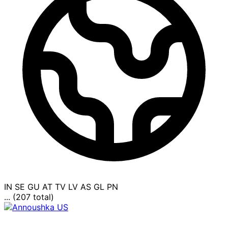
IN
SE
GU
AT
TV
LV
AS
GL
PN
... (207 total)