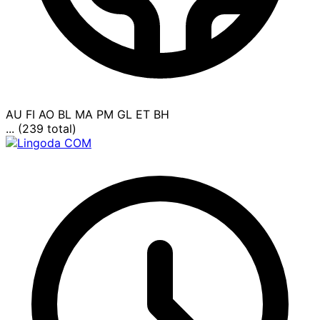
AU
FI
AO
BL
MA
PM
GL
ET
BH
... (239 total)