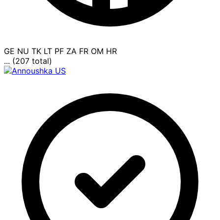
GE
NU
TK
LT
PF
ZA
FR
OM
HR
... (207 total)