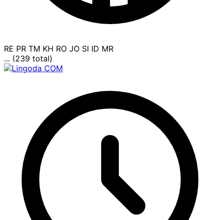
RE
PR
TM
KH
RO
JO
SI
ID
MR
... (239 total)