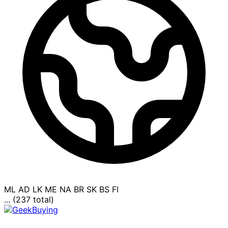
ML
AD
LK
ME
NA
BR
SK
BS
FI
... (237 total)