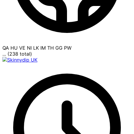
QA
HU
VE
NI
LK
IM
TH
GG
PW
... (238 total)