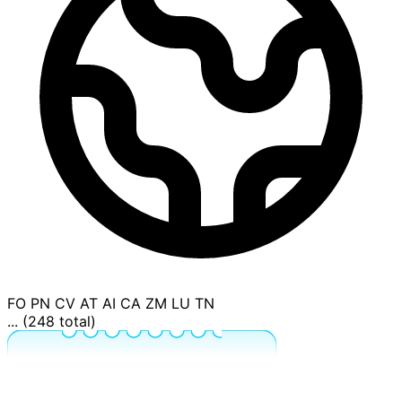
FO
PN
CV
AT
AI
CA
ZM
LU
TN
... (248 total)