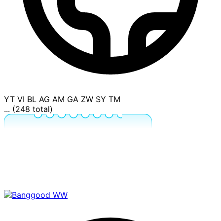
YT
VI
BL
AG
AM
GA
ZW
SY
TM
... (248 total)