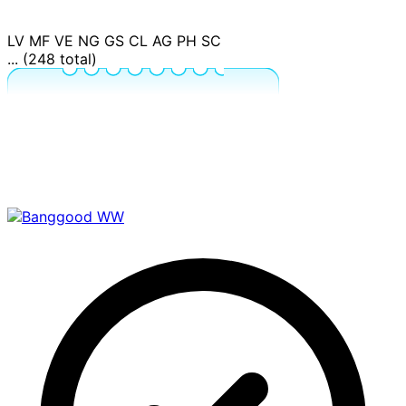
LV
MF
VE
NG
GS
CL
AG
PH
SC
... (248 total)