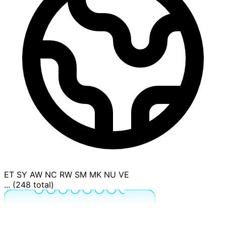
ET
SY
AW
NC
RW
SM
MK
NU
VE
... (248 total)