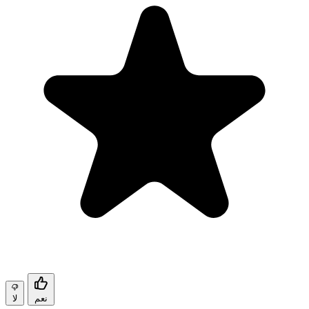
نعم
لا