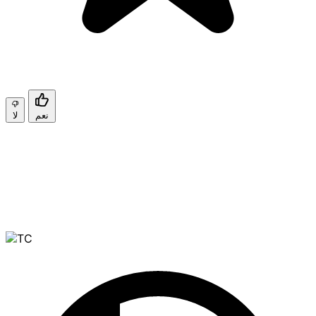
نعم
لا