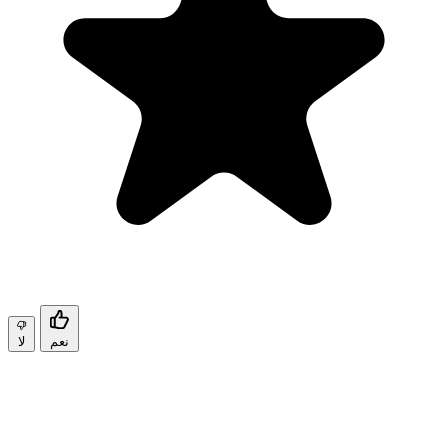
نعم
لا