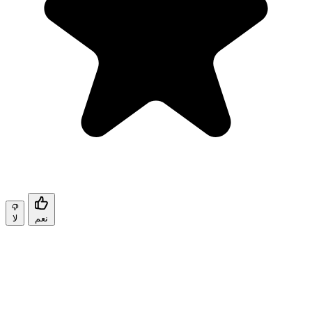
نعم
لا