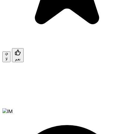
نعم
لا