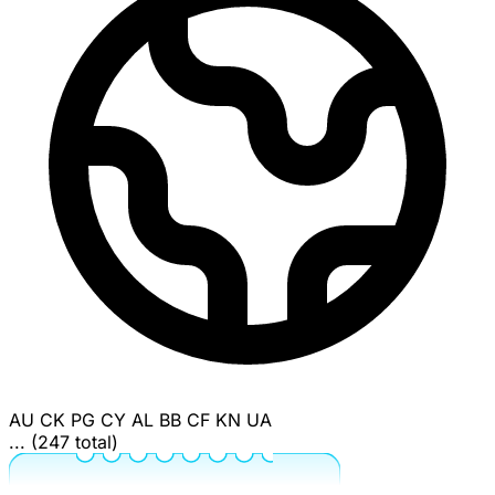
AU
CK
PG
CY
AL
BB
CF
KN
UA
... (247 total)