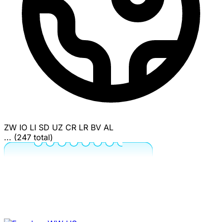
ZW
IO
LI
SD
UZ
CR
LR
BV
AL
... (247 total)