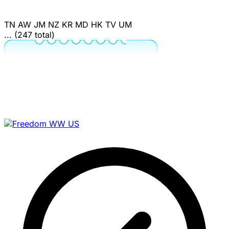
TN
AW
JM
NZ
KR
MD
HK
TV
UM
... (247 total)