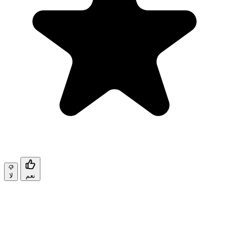
نعم
لا