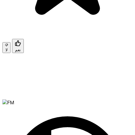
نعم
لا