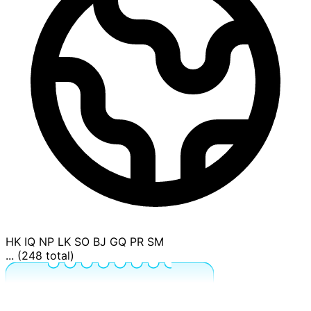
HK
IQ
NP
LK
SO
BJ
GQ
PR
SM
... (248 total)