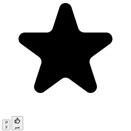
نعم
لا