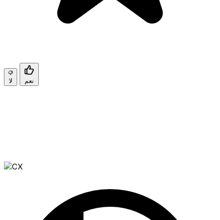
نعم
لا