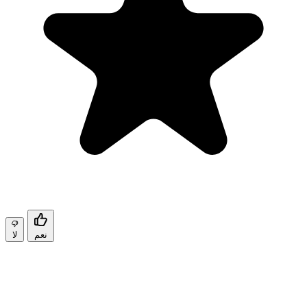
نعم
لا