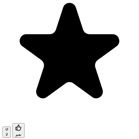
نعم
لا