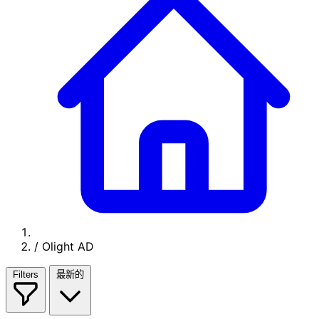
/
Olight AD
Filters
最新的