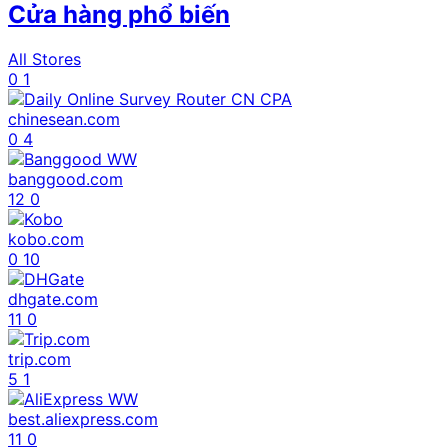
Cửa hàng phổ biến
All Stores
0
1
chinesean.com
0
4
banggood.com
12
0
kobo.com
0
10
dhgate.com
11
0
trip.com
5
1
best.aliexpress.com
11
0