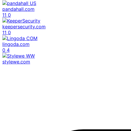
pandahall.com
11
0
keepersecurity.com
11
0
lingoda.com
0
4
stylewe.com