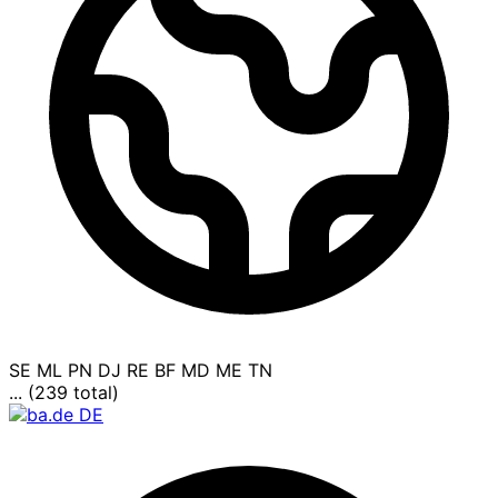
SE
ML
PN
DJ
RE
BF
MD
ME
TN
... (239 total)