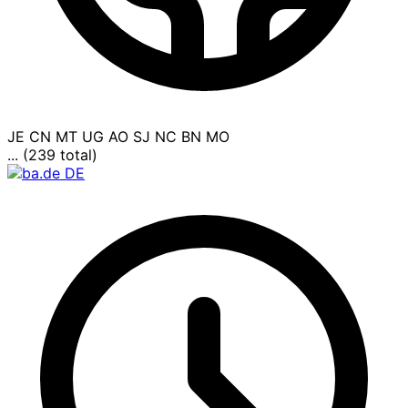
JE
CN
MT
UG
AO
SJ
NC
BN
MO
... (239 total)