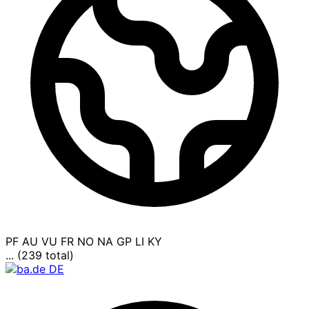
PF
AU
VU
FR
NO
NA
GP
LI
KY
... (239 total)