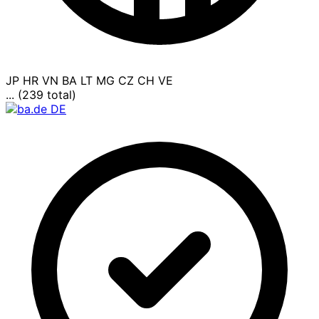
JP
HR
VN
BA
LT
MG
CZ
CH
VE
... (239 total)