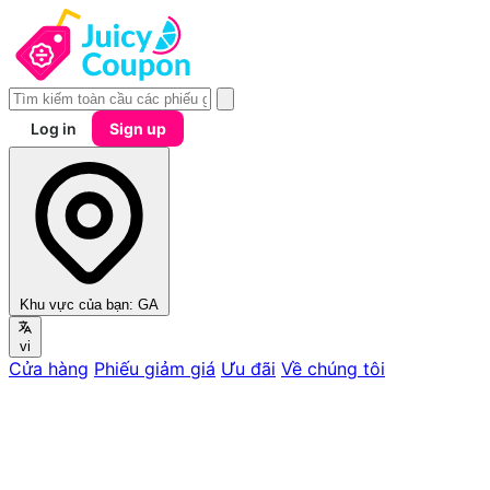
Log in
Sign up
Khu vực của bạn:
GA
vi
Cửa hàng
Phiếu giảm giá
Ưu đãi
Về chúng tôi