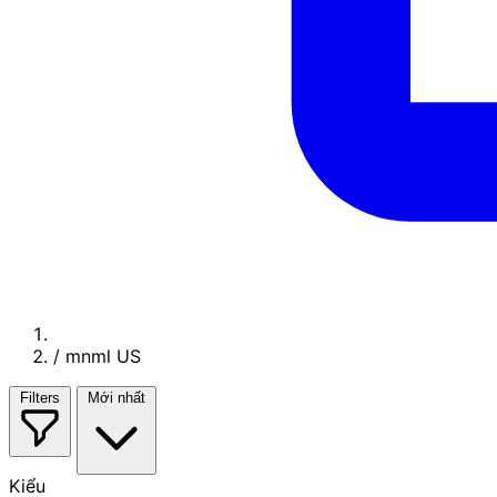
/
mnml US
Filters
Mới nhất
Kiểu