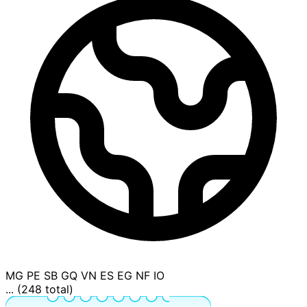
MG
PE
SB
GQ
VN
ES
EG
NF
IO
... (248 total)