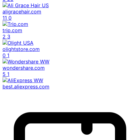
aligracehair.com
11
0
trip.com
2
3
olightstore.com
0
1
wondershare.com
5
1
best.aliexpress.com