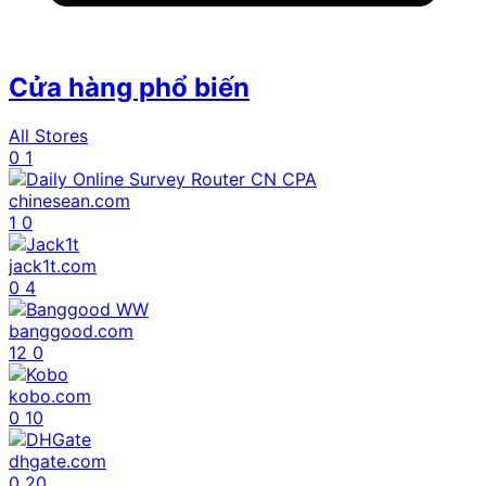
Cửa hàng phổ biến
All Stores
0
1
chinesean.com
1
0
jack1t.com
0
4
banggood.com
12
0
kobo.com
0
10
dhgate.com
0
20