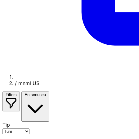
/
mnml US
Filters
En sonuncu
Tip