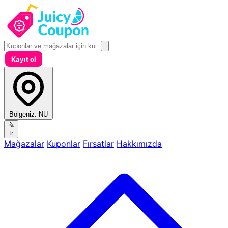
Kayıt ol
Bölgeniz:
NU
tr
Mağazalar
Kuponlar
Fırsatlar
Hakkımızda