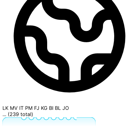
LK
MV
IT
PM
FJ
KG
BI
BL
JO
... (239 total)