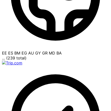
EE
ES
BM
EG
AU
GY
GR
MD
BA
... (239 total)