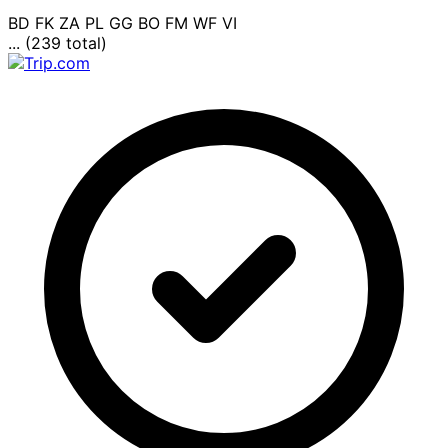
BD
FK
ZA
PL
GG
BO
FM
WF
VI
... (239 total)