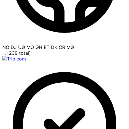
NO
DJ
UG
MO
GH
ET
DK
CR
MG
... (239 total)