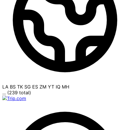
LA
BS
TK
SG
ES
ZM
YT
IQ
MH
... (239 total)