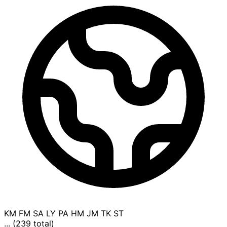
KM
FM
SA
LY
PA
HM
JM
TK
ST
... (239 total)