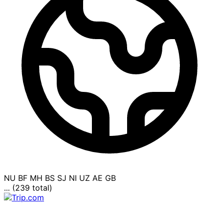
NU
BF
MH
BS
SJ
NI
UZ
AE
GB
... (239 total)