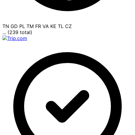
TN
GD
PL
TM
FR
VA
KE
TL
CZ
... (239 total)