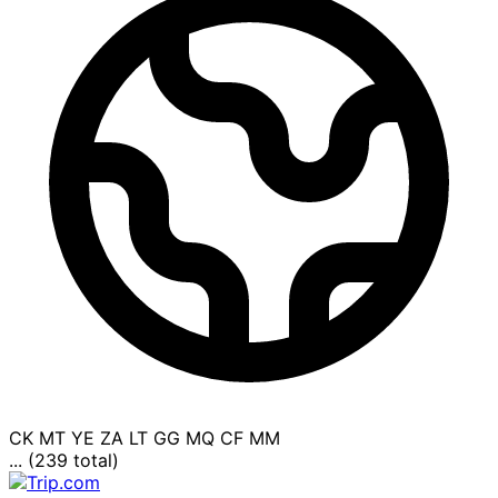
CK
MT
YE
ZA
LT
GG
MQ
CF
MM
... (239 total)