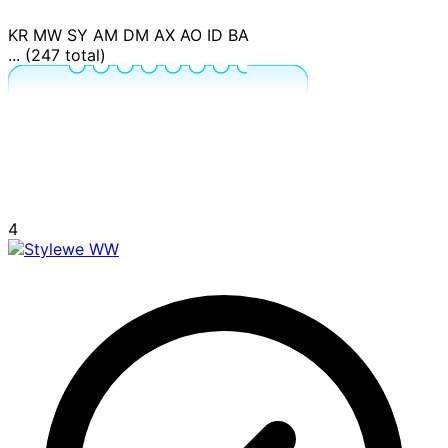
KR
MW
SY
AM
DM
AX
AO
ID
BA
... (247 total)
4