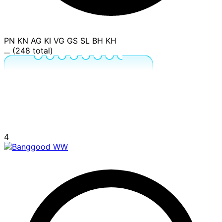
PN
KN
AG
KI
VG
GS
SL
BH
KH
... (248 total)
4