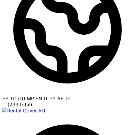
ES
TC
GU
MP
SN
IT
PY
AF
JP
... (239 total)