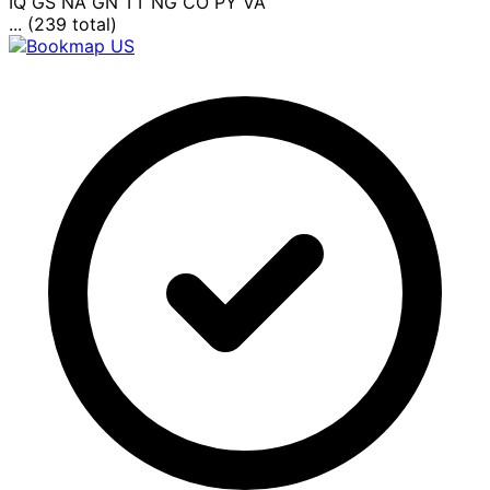
IQ
GS
NA
GN
TT
NG
CO
PY
VA
... (239 total)