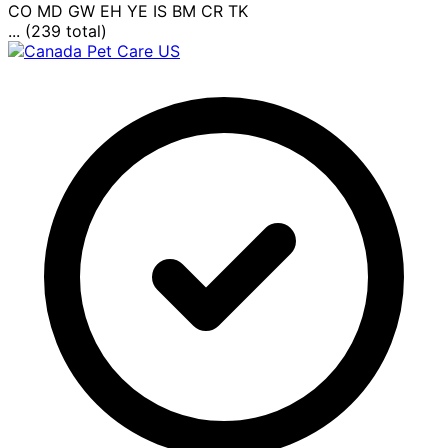
CO
MD
GW
EH
YE
IS
BM
CR
TK
... (239 total)