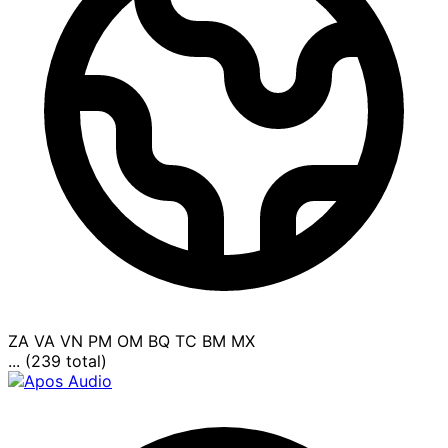
ZA
VA
VN
PM
OM
BQ
TC
BM
MX
... (239 total)