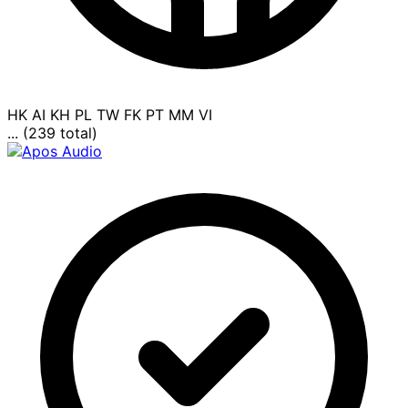
HK
AI
KH
PL
TW
FK
PT
MM
VI
... (239 total)