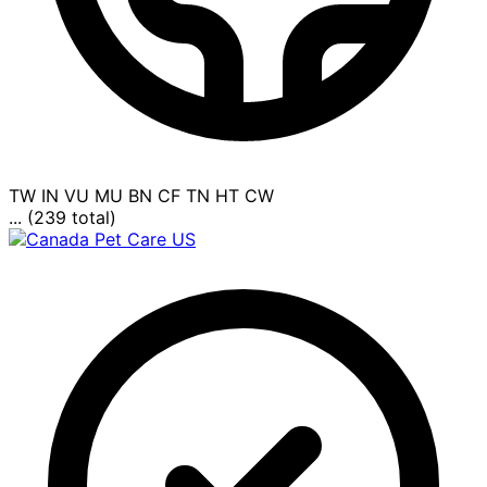
TW
IN
VU
MU
BN
CF
TN
HT
CW
... (239 total)