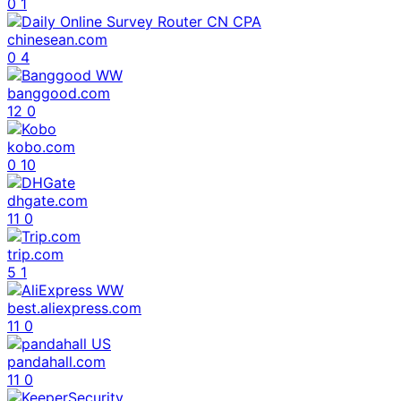
0
1
chinesean.com
0
4
banggood.com
12
0
kobo.com
0
10
dhgate.com
11
0
trip.com
5
1
best.aliexpress.com
11
0
pandahall.com
11
0