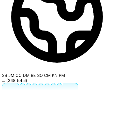
SB
JM
CC
DM
BE
SO
CM
KN
PM
... (248 total)