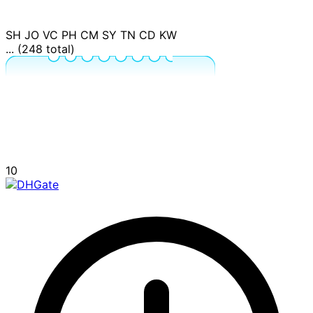
SH
JO
VC
PH
CM
SY
TN
CD
KW
... (248 total)
10