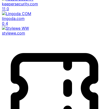
keepersecurity.com
11
0
lingoda.com
0
4
stylewe.com