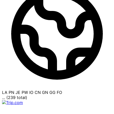
LA
PN
JE
PW
IO
CN
GN
GG
FO
... (239 total)