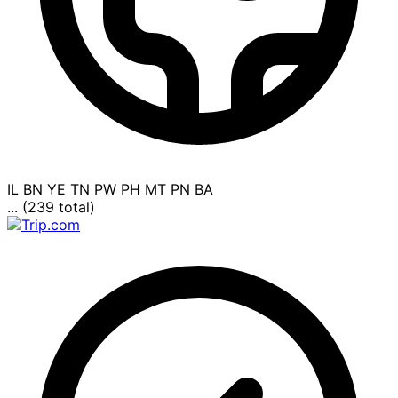
IL
BN
YE
TN
PW
PH
MT
PN
BA
... (239 total)