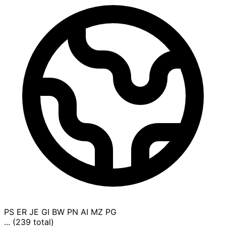
PS
ER
JE
GI
BW
PN
AI
MZ
PG
... (239 total)