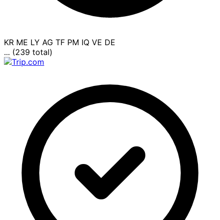
KR
ME
LY
AG
TF
PM
IQ
VE
DE
... (239 total)