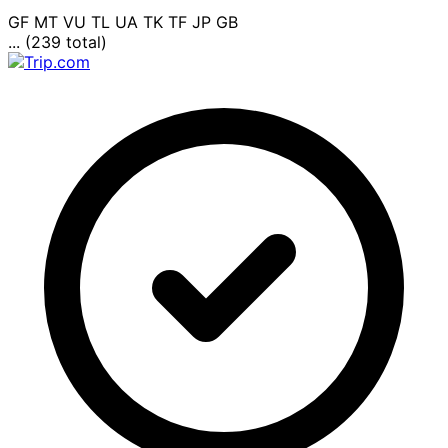
GF
MT
VU
TL
UA
TK
TF
JP
GB
... (239 total)