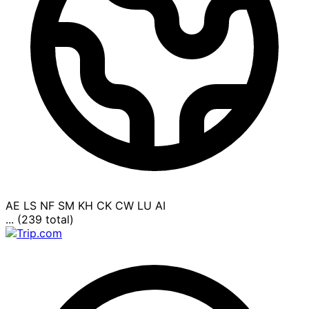
AE
LS
NF
SM
KH
CK
CW
LU
AI
... (239 total)