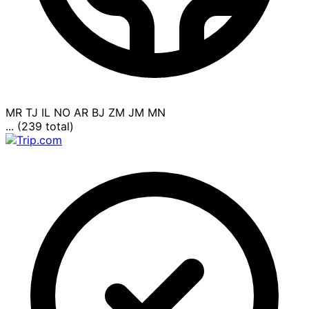
MR
TJ
IL
NO
AR
BJ
ZM
JM
MN
... (239 total)