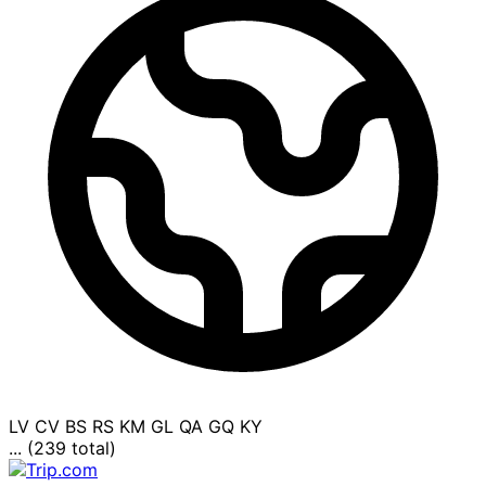
LV
CV
BS
RS
KM
GL
QA
GQ
KY
... (239 total)