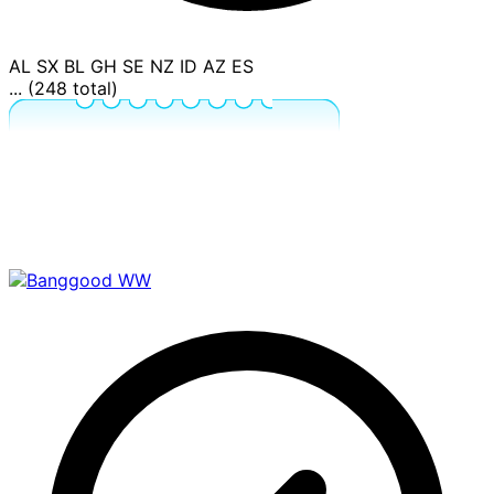
AL
SX
BL
GH
SE
NZ
ID
AZ
ES
... (248 total)