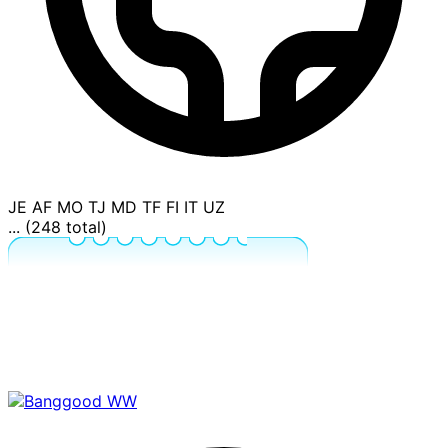
JE
AF
MO
TJ
MD
TF
FI
IT
UZ
... (248 total)