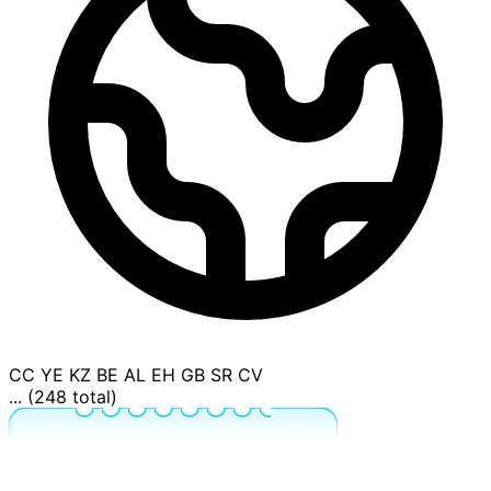
CC
YE
KZ
BE
AL
EH
GB
SR
CV
... (248 total)