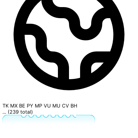
TK
MX
BE
PY
MP
VU
MU
CV
BH
... (239 total)