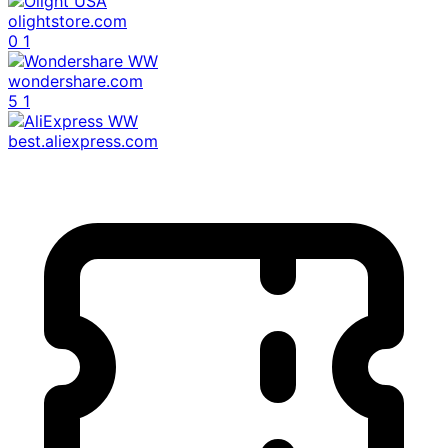
olightstore.com
0
1
wondershare.com
5
1
best.aliexpress.com