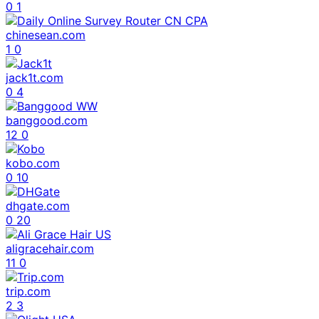
0
1
chinesean.com
1
0
jack1t.com
0
4
banggood.com
12
0
kobo.com
0
10
dhgate.com
0
20
aligracehair.com
11
0
trip.com
2
3