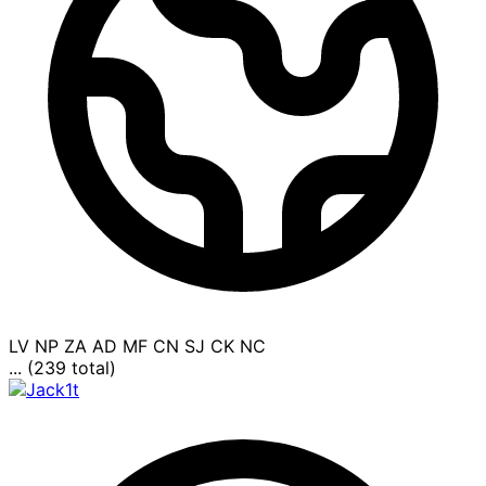
LV
NP
ZA
AD
MF
CN
SJ
CK
NC
... (239 total)