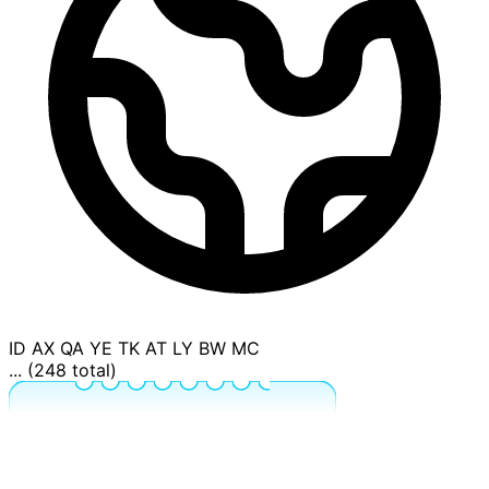
ID
AX
QA
YE
TK
AT
LY
BW
MC
... (248 total)