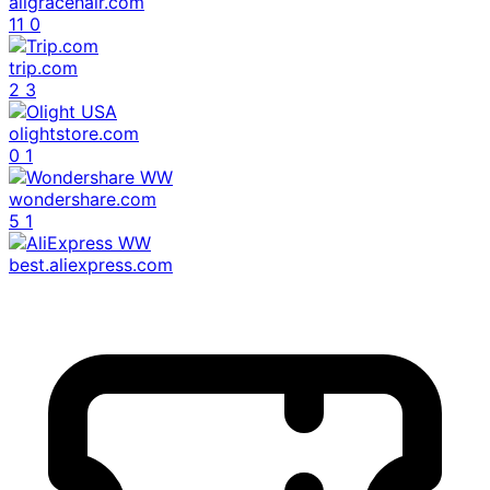
aligracehair.com
11
0
trip.com
2
3
olightstore.com
0
1
wondershare.com
5
1
best.aliexpress.com