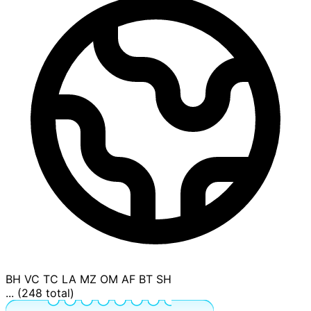
BH
VC
TC
LA
MZ
OM
AF
BT
SH
... (248 total)