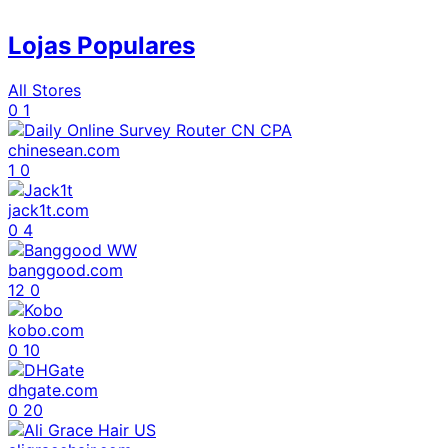
Lojas Populares
All Stores
0
1
chinesean.com
1
0
jack1t.com
0
4
banggood.com
12
0
kobo.com
0
10
dhgate.com
0
20