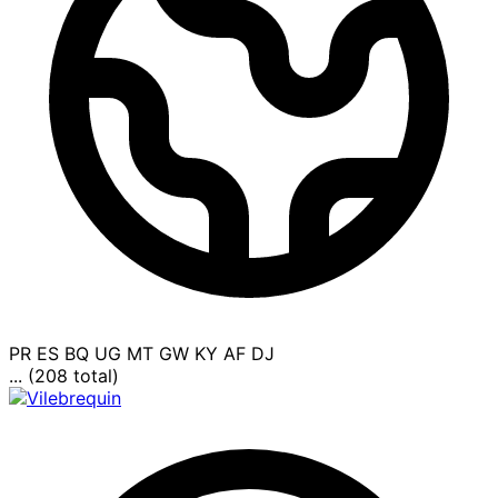
PR
ES
BQ
UG
MT
GW
KY
AF
DJ
... (208 total)