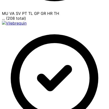
MU
VA
SV
PT
TL
GP
GR
HR
TH
... (208 total)