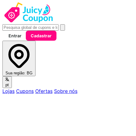
Entrar
Cadastrar
Sua região:
BG
pt
Lojas
Cupons
Ofertas
Sobre nós