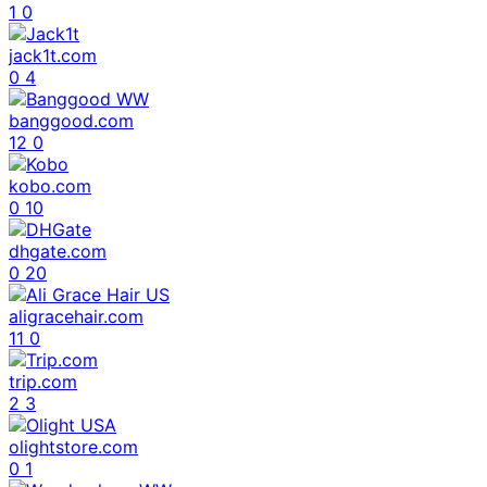
1
0
jack1t.com
0
4
banggood.com
12
0
kobo.com
0
10
dhgate.com
0
20
aligracehair.com
11
0
trip.com
2
3
olightstore.com
0
1