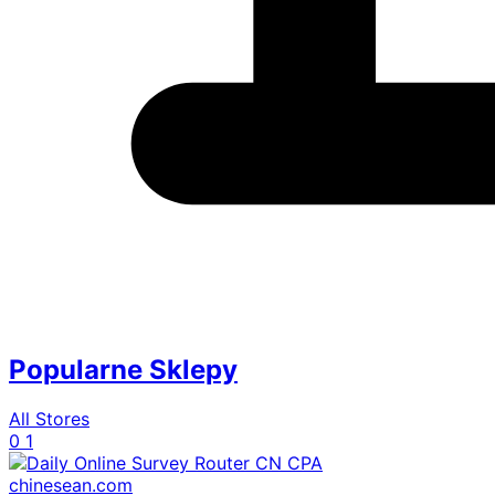
Popularne Sklepy
All Stores
0
1
chinesean.com