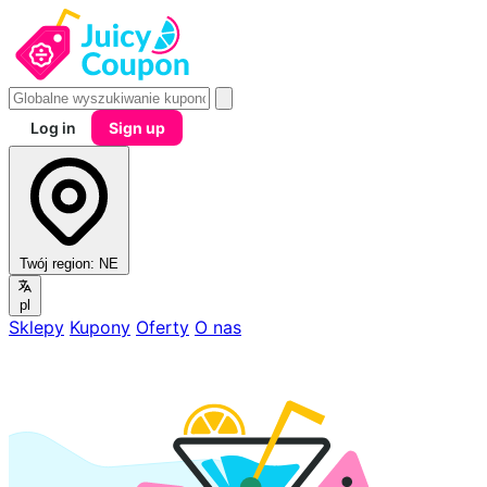
Log in
Sign up
Twój region:
NE
pl
Sklepy
Kupony
Oferty
O nas