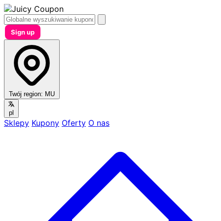
Sign up
Twój region:
MU
pl
Sklepy
Kupony
Oferty
O nas