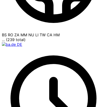
BS
RO
ZA
MM
NU
LI
TW
CA
HM
... (239 total)