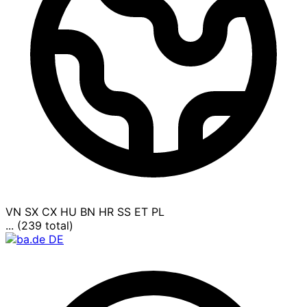
VN
SX
CX
HU
BN
HR
SS
ET
PL
... (239 total)