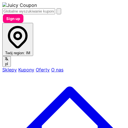
Sign up
Twój region:
IM
pl
Sklepy
Kupony
Oferty
O nas