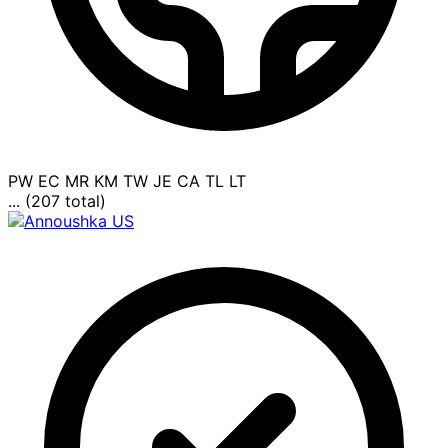
PW
EC
MR
KM
TW
JE
CA
TL
LT
... (207 total)