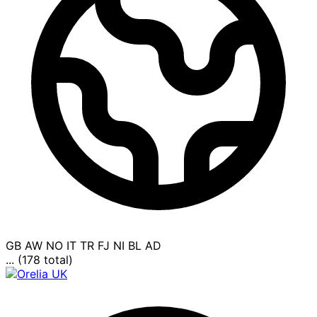
GB
AW
NO
IT
TR
FJ
NI
BL
AD
... (178 total)