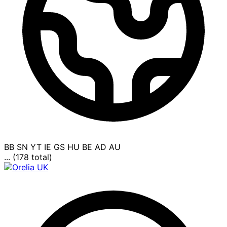
BB
SN
YT
IE
GS
HU
BE
AD
AU
... (178 total)