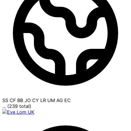
SS
CF
BB
JO
CY
LR
UM
AG
EC
... (239 total)