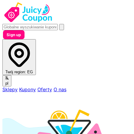
Sign up
Twój region:
EG
pl
Sklepy
Kupony
Oferty
O nas