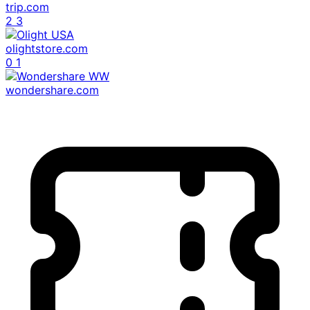
trip.com
2
3
olightstore.com
0
1
wondershare.com