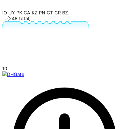
IO
UY
PK
CA
KZ
PN
GT
CR
BZ
... (248 total)
10