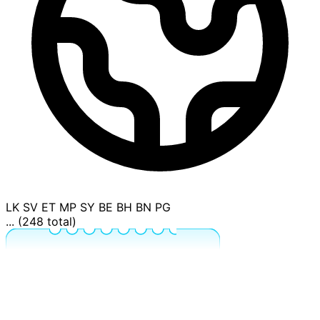
LK
SV
ET
MP
SY
BE
BH
BN
PG
... (248 total)