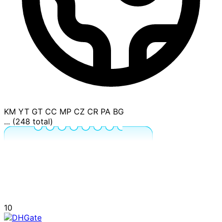
KM
YT
GT
CC
MP
CZ
CR
PA
BG
... (248 total)
10