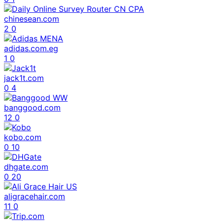
chinesean.com
2
0
adidas.com.eg
1
0
jack1t.com
0
4
banggood.com
12
0
kobo.com
0
10
dhgate.com
0
20
aligracehair.com
11
0