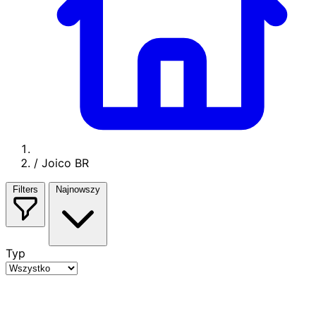
/
Joico BR
Filters
Najnowszy
Typ