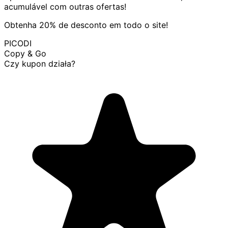
acumulável com outras ofertas!
Obtenha 20% de desconto em todo o site!
PICODI
Copy & Go
Czy kupon działa?