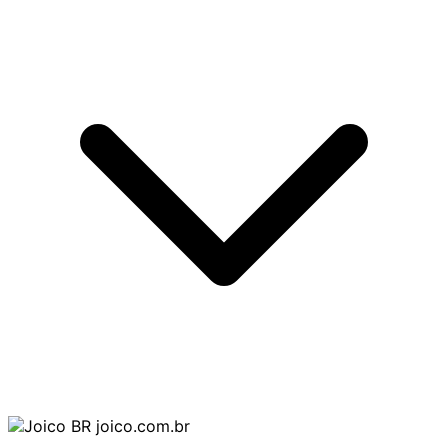
joico.com.br