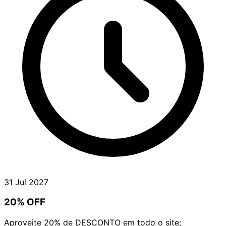
31 Jul 2027
20% OFF
Aproveite 20% de DESCONTO em todo o site;