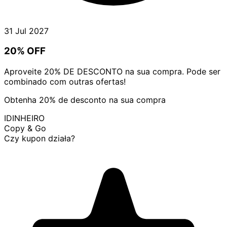
31 Jul 2027
20% OFF
Aproveite 20% DE DESCONTO na sua compra. Pode ser
combinado com outras ofertas!
Obtenha 20% de desconto na sua compra
IDINHEIRO
Copy & Go
Czy kupon działa?