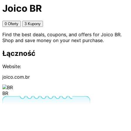
Joico BR
0 Oferty
3 Kupony
Find the best deals, coupons, and offers for Joico BR.
Shop and save money on your next purchase.
Łączność
Website:
joico.com.br
BR