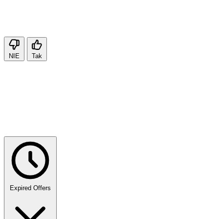
NIE
Tak
Expired Offers