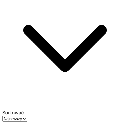
Sortować