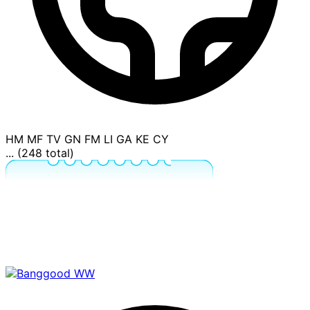
HM
MF
TV
GN
FM
LI
GA
KE
CY
... (248 total)