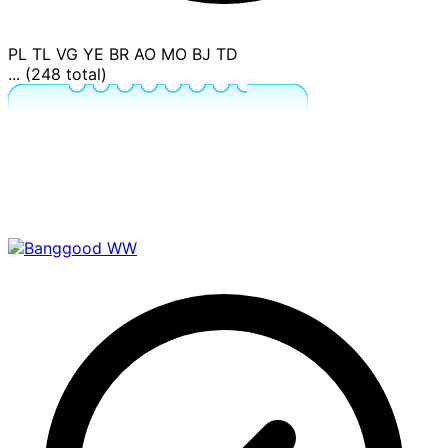
PL
TL
VG
YE
BR
AO
MO
BJ
TD
... (248 total)