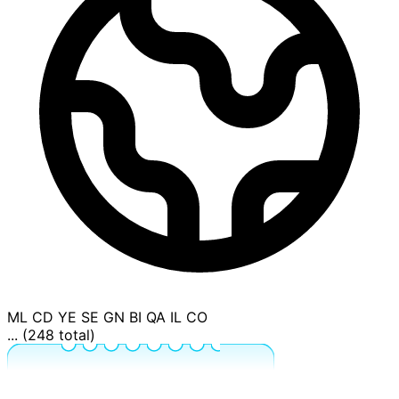
ML
CD
YE
SE
GN
BI
QA
IL
CO
... (248 total)