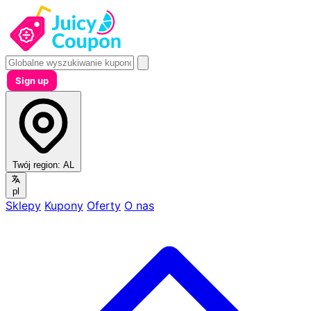
Sign up
Twój region:
AL
pl
Sklepy
Kupony
Oferty
O nas