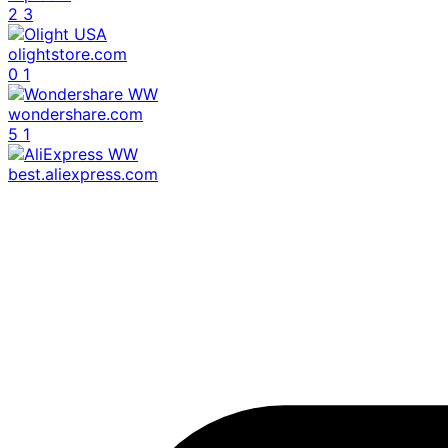
2
3
olightstore.com
0
1
wondershare.com
5
1
best.aliexpress.com