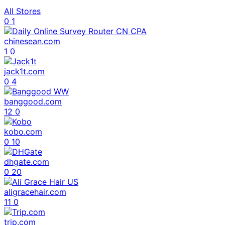
All Stores
0
1
chinesean.com
1
0
jack1t.com
0
4
banggood.com
12
0
kobo.com
0
10
dhgate.com
0
20
aligracehair.com
11
0
trip.com