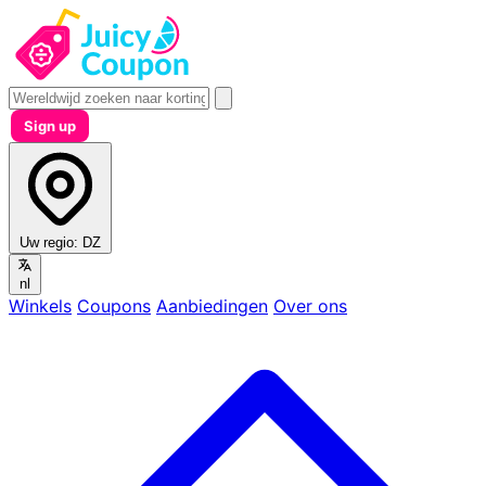
Sign up
Uw regio:
DZ
nl
Winkels
Coupons
Aanbiedingen
Over ons