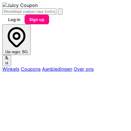
Log in
Sign up
Uw regio:
BG
nl
Winkels
Coupons
Aanbiedingen
Over ons