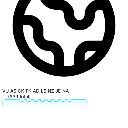
VU
AS
CK
FK
AD
LS
NZ
JE
NA
... (239 total)