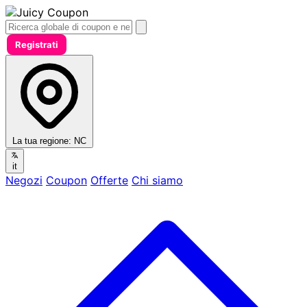
Registrati
La tua regione:
NC
it
Negozi
Coupon
Offerte
Chi siamo