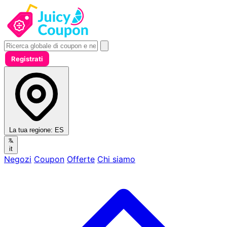
Registrati
La tua regione:
ES
it
Negozi
Coupon
Offerte
Chi siamo