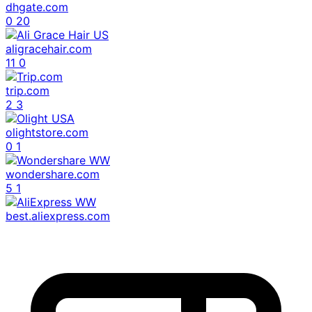
dhgate.com
0
20
aligracehair.com
11
0
trip.com
2
3
olightstore.com
0
1
wondershare.com
5
1
best.aliexpress.com