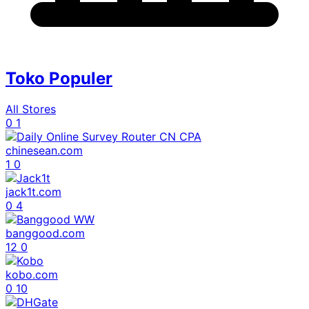
Toko Populer
All Stores
0
1
chinesean.com
1
0
jack1t.com
0
4
banggood.com
12
0
kobo.com
0
10