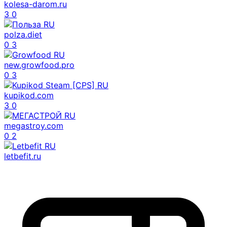
kolesa-darom.ru
3
0
polza.diet
0
3
new.growfood.pro
0
3
kupikod.com
3
0
megastroy.com
0
2
letbefit.ru