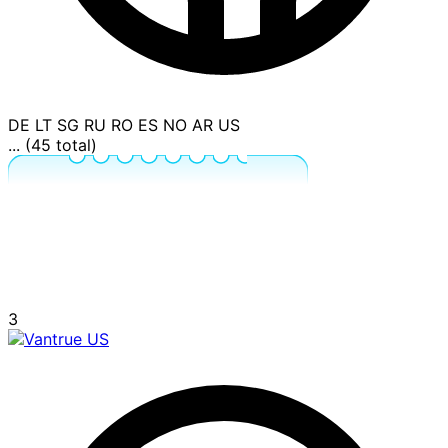
DE
LT
SG
RU
RO
ES
NO
AR
US
... (45 total)
3