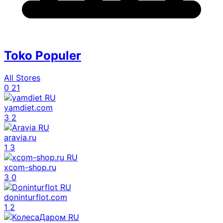
Toko Populer
All Stores
0
21
yamdiet.com
3
2
aravia.ru
1
3
xcom-shop.ru
3
0
doninturflot.com
1
2