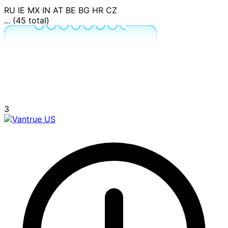
RU
IE
MX
IN
AT
BE
BG
HR
CZ
... (45 total)
3