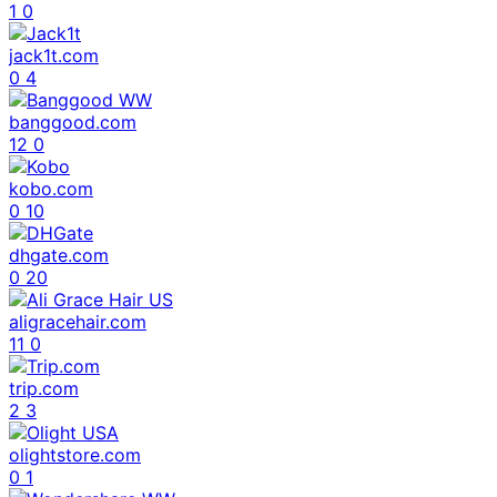
1
0
jack1t.com
0
4
banggood.com
12
0
kobo.com
0
10
dhgate.com
0
20
aligracehair.com
11
0
trip.com
2
3
olightstore.com
0
1