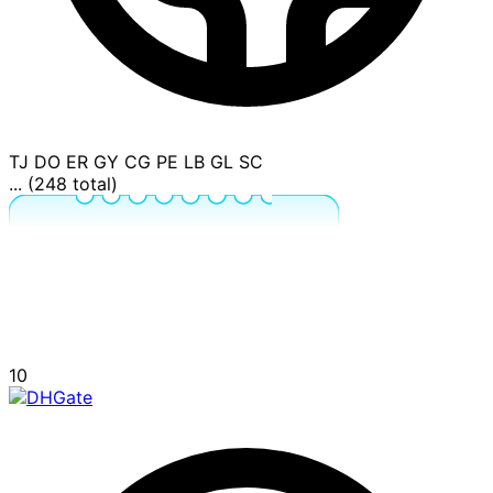
TJ
DO
ER
GY
CG
PE
LB
GL
SC
... (248 total)
10