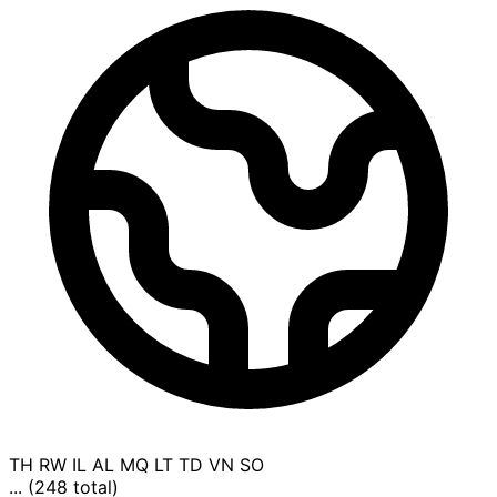
TH
RW
IL
AL
MQ
LT
TD
VN
SO
... (248 total)