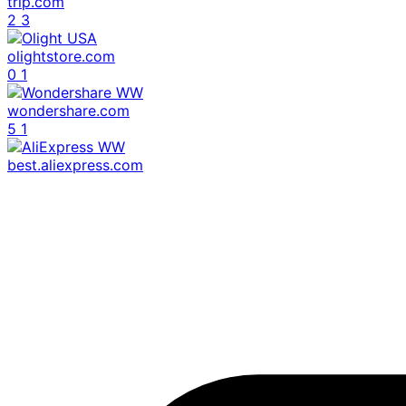
trip.com
2
3
olightstore.com
0
1
wondershare.com
5
1
best.aliexpress.com