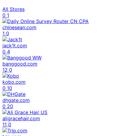
All Stores
0
1
chinesean.com
1
0
jack1t.com
0
4
banggood.com
12
0
kobo.com
0
10
dhgate.com
0
20
aligracehair.com
11
0