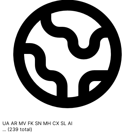
UA
AR
MV
FK
SN
MH
CX
SL
AI
... (239 total)