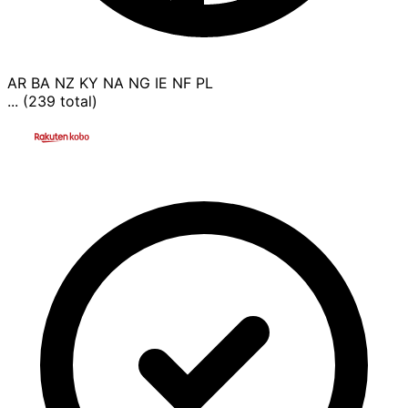
AR
BA
NZ
KY
NA
NG
IE
NF
PL
... (239 total)