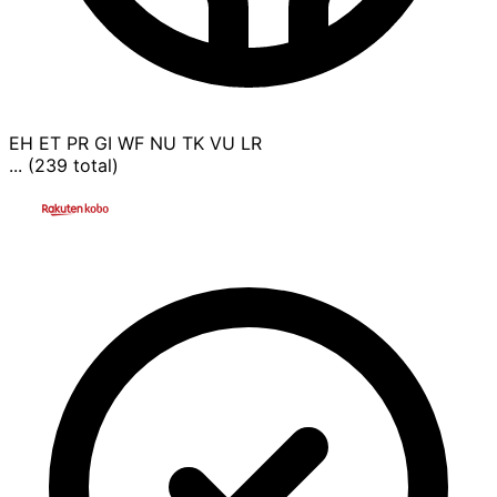
EH
ET
PR
GI
WF
NU
TK
VU
LR
... (239 total)