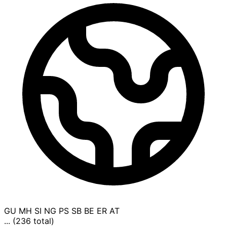
GU
MH
SI
NG
PS
SB
BE
ER
AT
... (236 total)