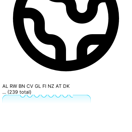
AL
RW
BN
CV
GL
FI
NZ
AT
DK
... (239 total)