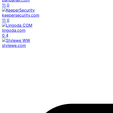
11
0
keepersecurity.com
11
0
lingoda.com
0
4
stylewe.com