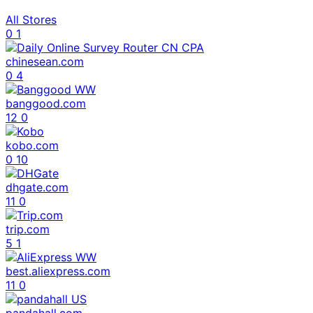
All Stores
0
1
chinesean.com
0
4
banggood.com
12
0
kobo.com
0
10
dhgate.com
11
0
trip.com
5
1
best.aliexpress.com
11
0
pandahall.com